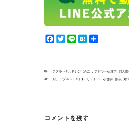
F
T
L
H
共
a
w
i
a
有
c
i
n
t
e
t
e
e
カ
アダルトチルドレン（AC）
,
アドラー心理学
,
対人関
b
t
n
テ
タ
AC
,
アダルトチルドレン
,
アドラー心理学
,
依存
,
対
ゴ
o
e
a
グ
リ
ー
o
r
k
コメントを残す