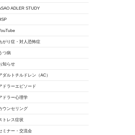
ASAO ADLER STUDY
HSP
YouTube
あがり症・対人恐怖症
うつ病
お知らせ
アダルトチルドレン（AC）
アドラーエピソード
アドラー心理学
カウンセリング
ストレス症状
セミナー・交流会