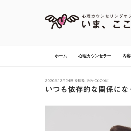
コ
ン
テ
ン
ツ
【あがり症・HS
神奈川県川崎市の新百合ヶ丘・百合ヶ丘
へ
して心理カウンセリング・心理療法をお
ス
グオフィス『いま
キ
ホーム
心理カウンセラー
内容
ッ
プ
投
2020年12月24日
投稿者:
IMA-COCONI
稿
いつも依存的な関係にな
日: