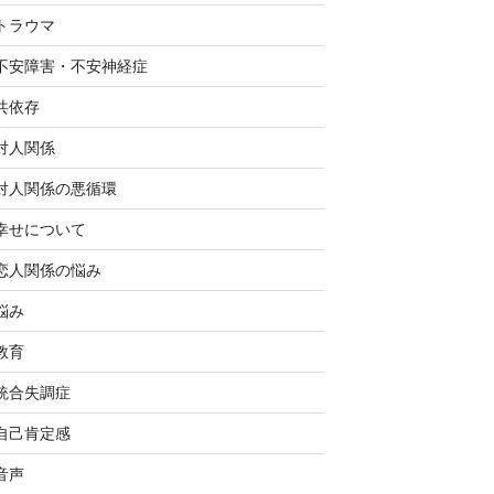
トラウマ
不安障害・不安神経症
共依存
対人関係
対人関係の悪循環
幸せについて
恋人関係の悩み
悩み
教育
統合失調症
自己肯定感
音声