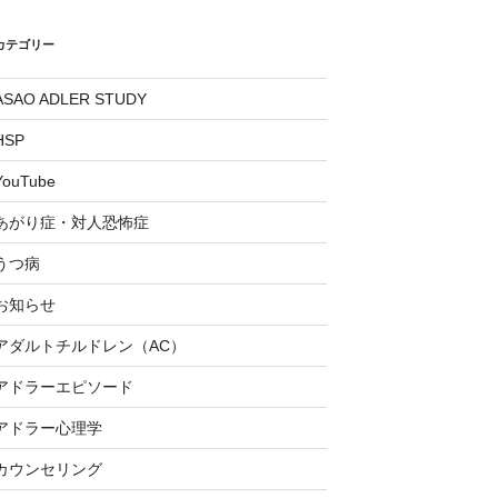
カテゴリー
ASAO ADLER STUDY
HSP
YouTube
あがり症・対人恐怖症
うつ病
お知らせ
アダルトチルドレン（AC）
アドラーエピソード
アドラー心理学
カウンセリング