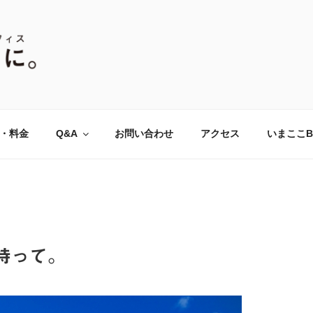
P・アダルトチルドレン(AC
にて、対人関係のお悩みをはじめ、あがり症、社交不安、強迫
こなっています。全国オンラインでのカウンセリングも対応。
、ここに。』全国オンライ
・料金
Q&A
お問い合わせ
アクセス
いまここB
持って。