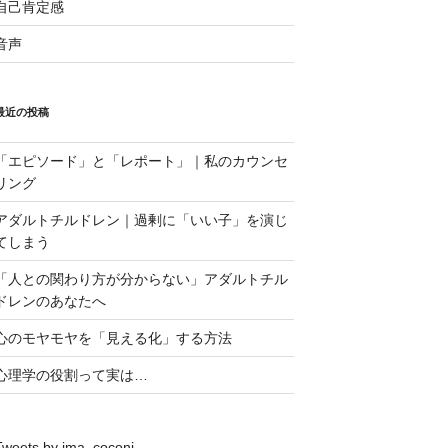
自己肯定感
音声
最近の投稿
「エピソード」と「レポート」｜私のカウンセ
リング
アダルトチルドレン｜過剰に「いい子」を演じ
てしまう
「人との関わり方が分からない」アダルトチル
ドレンのあなたへ
心のモヤモヤを「見える化」する方法
心理学の役割って実は…
Tweets by ima_coconi