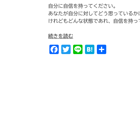
自分に自信を持ってください。
あなたが自分に対してどう思っているか
けれどもどんな状態であれ、自信を持っ
“自
続きを読む
分
F
T
L
H
共
の
選
a
w
i
a
有
ん
c
i
n
t
だ
e
t
e
e
道
b
t
n
に
自
o
e
a
信
o
r
を
k
持
っ
て。”