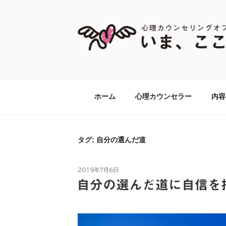
コ
ン
テ
ン
ツ
【あがり症・HS
神奈川県川崎市の新百合ヶ丘・百合ヶ丘
へ
して心理カウンセリング・心理療法をお
ス
グオフィス『いま
キ
ホーム
心理カウンセラー
内容
ッ
プ
タグ:
自分の選んだ道
投
2019年7月6日
稿
自分の選んだ道に自信を
日: