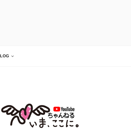
)】心理カウンセリン
性障害、アダルトチルドレン、HSPなどに対
ン対応
LOG