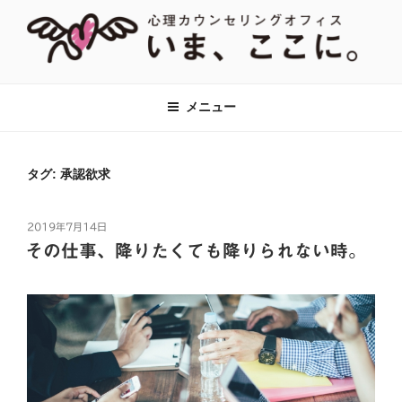
コ
ン
テ
ン
【あがり症・HSP・アダルトチルド
神奈川県川崎市の新百合ヶ丘・百合ヶ丘にて、対人関係のお悩みをはじ
ツ
め、あがり症、社交不安、強迫性障害、アダルトチルドレン、HSPなど
レン(AC)】心理カウンセリングオフ
メニュー
へ
に対して心理カウンセリング・心理療法をおこなっています。全国オン
ィス『いま、ここに。』全国オンラ
ラインでのカウンセリングも対応。
ス
イン対応
キ
タグ:
承認欲求
ッ
プ
投
2019年7月14日
稿
その仕事、降りたくても降りられない時。
日: