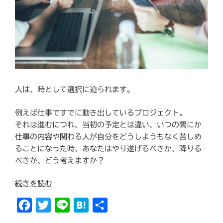
人は、時として選択に迫られます。
例えば仕事ですでに動き出しているプロジェクト。
それは進むにつれ、当初の予定とは違い、いつの間にか
仕事の内容や関わる人が自分をどうしようもなく苦しめ
ることになった時、あなたはやり遂げるべきか、降りる
べきか、どう考えますか？
“そ
続きを読む
の
F
T
L
H
共
仕
事、
a
w
i
a
有