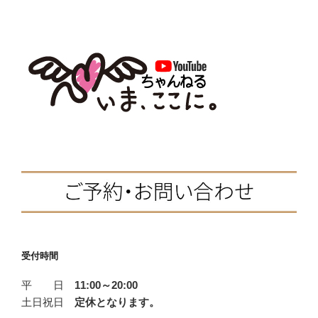
降
c
i
n
t
り
e
t
e
e
た
b
t
n
く
て
o
e
a
も
o
r
降
k
り
ら
れ
な
い
時。”
の
受付時間
平 日
11:00～20:00
土日祝日
定休となります。