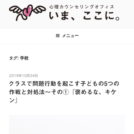
コ
ン
テ
ン
【あがり症・HSP・アダルトチルド
神奈川県川崎市の新百合ヶ丘・百合ヶ丘にて、対人関係のお悩みをはじ
ツ
め、あがり症、社交不安、強迫性障害、アダルトチルドレン、HSPなど
レン(AC)】心理カウンセリングオフ
メニュー
へ
に対して心理カウンセリング・心理療法をおこなっています。全国オン
ィス『いま、ここに。』全国オンラ
ラインでのカウンセリングも対応。
ス
イン対応
キ
タグ:
学校
ッ
プ
投
2019年10月24日
稿
クラスで問題行動を起こす子どもの5つの
日:
作戦と対処法～その①『褒めるな、キケ
ン』