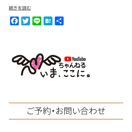
“ク
続きを読む
ラ
F
T
L
H
共
ス
で
a
w
i
a
有
問
c
i
n
t
題
e
t
e
e
行
b
t
n
動
を
o
e
a
起
o
r
こ
k
す
子
ど
も
の
5
つ