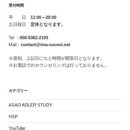
の
受付時間
作
平 日
11:00～20:00
戦
土日祝日
定休となります。
と
対
Tel :
050-5362-2193
処
Mail：
contact@ima-coconi.net
法
～
※原則、上記日にちと時間が開室日となります。
そ
※お電話でのカウンセリングは行っておりません。
の
①『褒
め
る
カテゴリー
な、
キ
ASAO ADLER STUDY
ケ
ン』”
HSP
の
YouTube