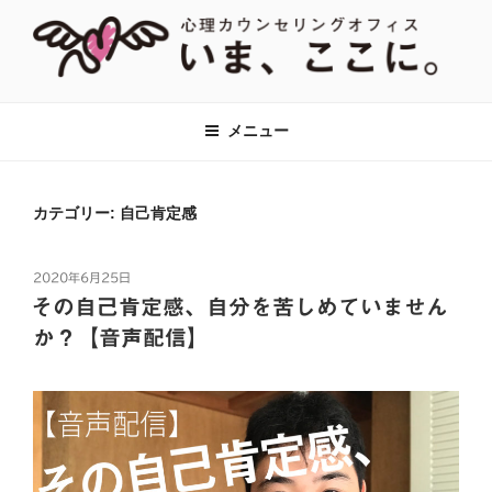
コ
ン
テ
ン
【あがり症・HSP・アダルトチルド
神奈川県川崎市の新百合ヶ丘・百合ヶ丘にて、対人関係のお悩みをはじ
ツ
め、あがり症、社交不安、強迫性障害、アダルトチルドレン、HSPなど
レン(AC)】心理カウンセリングオフ
メニュー
へ
に対して心理カウンセリング・心理療法をおこなっています。全国オン
ィス『いま、ここに。』全国オンラ
ラインでのカウンセリングも対応。
ス
イン対応
キ
カテゴリー:
自己肯定感
ッ
プ
投
2020年6月25日
稿
その自己肯定感、自分を苦しめていません
日:
か？【音声配信】