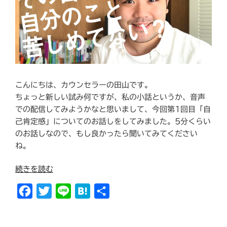
こんにちは、カウンセラーの田山です。
ちょっと新しい試み何ですが、私の小話というか、音声
での配信してみようかなと思いまして、今回第1回目「自
己肯定感」についてのお話しをしてみました。5分くらい
のお話しなので、もし良かったら聞いてみてください
ね。
“そ
続きを読む
の
F
T
L
H
共
自
己
a
w
i
a
有
肯
c
i
n
t