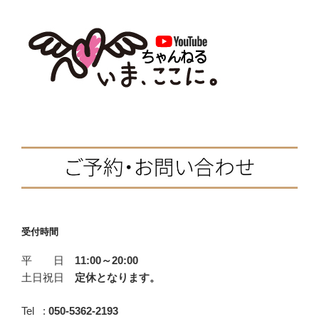
定
e
t
e
e
感、
b
t
n
自
分
o
e
a
を
o
r
苦
k
し
め
て
い
ま
せ
ん
か？
受付時間
【音
平 日
11:00～20:00
声
土日祝日
定休となります。
配
信】”
Tel :
050-5362-2193
の