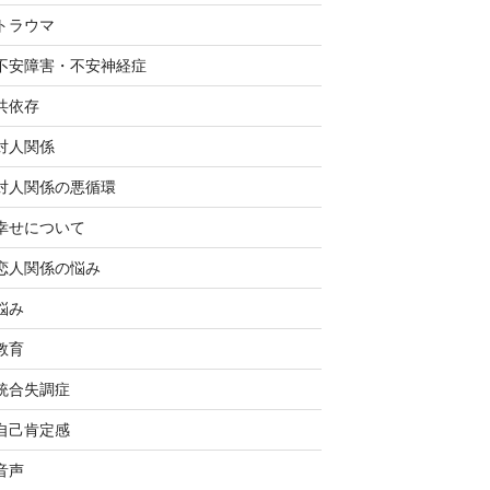
トラウマ
不安障害・不安神経症
共依存
対人関係
対人関係の悪循環
幸せについて
恋人関係の悩み
悩み
教育
統合失調症
自己肯定感
音声