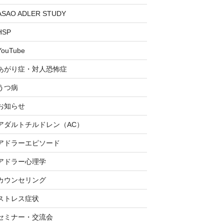
ASAO ADLER STUDY
HSP
YouTube
あがり症・対人恐怖症
うつ病
お知らせ
アダルトチルドレン（AC）
アドラーエピソード
アドラー心理学
カウンセリング
ストレス症状
セミナー・交流会