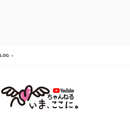
)】心理カウンセリン
性障害、アダルトチルドレン、HSPなどに対
ン対応
LOG