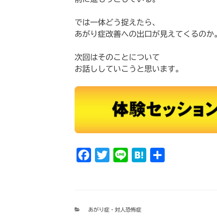
では一体どう捉えたら、
あがり症改善への出口が見えてくるのか
次回はそのことについて
お話ししていこうと思います。
F
T
L
H
共
a
w
i
a
有
c
i
n
t
e
t
e
e
カ
あがり症・対人恐怖症
b
t
n