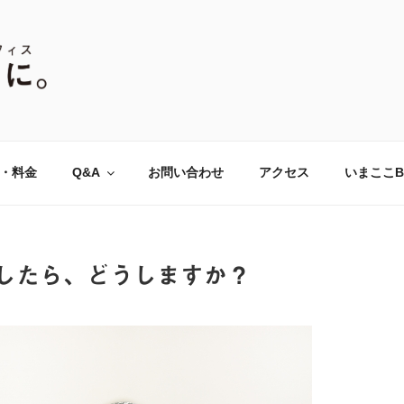
P・アダルトチルドレン(AC
にて、対人関係のお悩みをはじめ、あがり症、社交不安、強迫
こなっています。全国オンラインでのカウンセリングも対応。
、ここに。』全国オンライ
・料金
Q&A
お問い合わせ
アクセス
いまここB
したら、どうしますか？