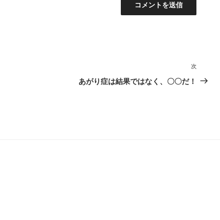
次
次
の
あがり症は結果ではなく、〇〇だ！
投
稿