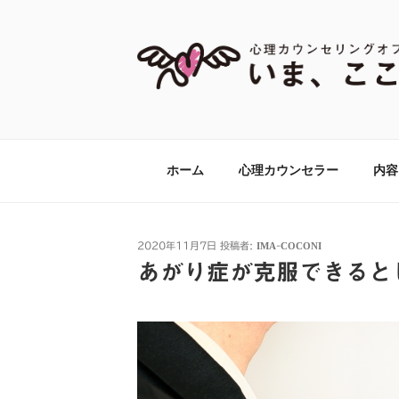
コ
ン
テ
ン
ツ
【あがり症・HS
神奈川県川崎市の新百合ヶ丘・百合ヶ丘
へ
して心理カウンセリング・心理療法をお
ス
グオフィス『いま
キ
ホーム
心理カウンセラー
内容
ッ
プ
投
2020年11月7日
投稿者:
IMA-COCONI
稿
あがり症が克服できると
日: