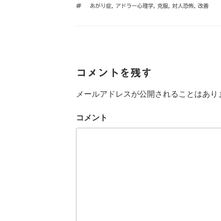
テ
タ
あがり症
,
アドラー心理学
,
克服
,
対人恐怖
,
改善
ゴ
o
e
a
グ
リ
ー
o
r
k
コメントを残す
メールアドレスが公開されることはあり
コメント