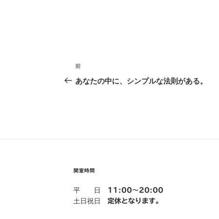
投
前
過
稿
去
あなたの中に、シンプルな法則がある。
の
ナ
投
ビ
稿
ゲ
ー
シ
開室時間
ョ
平 日
11:00～20:00
土日祝日
ン
定休となります。