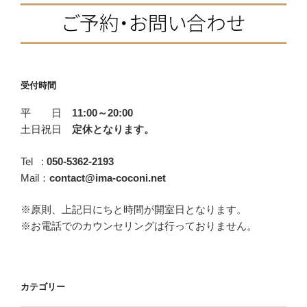
会”
3
F
T
L
H
共
の
回
あ
a
w
i
a
有
さ
c
i
n
t
お
受付時間
e
t
e
e
ア
b
t
n
ド
平 日
11:00～20:00
ラ
o
e
a
土日祝日
定休となります。
ー
o
r
心
Tel :
050-5362-2193
k
理
Mail：
contact@ima-coconi.net
学
※原則、上記日にちと時間が開室日となります。
勉
※お電話でのカウンセリングは行っておりません。
強
会”
の
カテゴリー