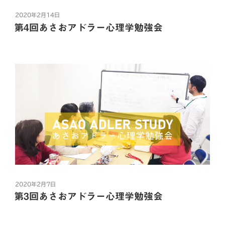
ア
b
t
n
ド
投
2020年2月14日
ラ
o
e
a
稿
第4回あさおアドラー心理学勉強会
日:
ー
o
r
今回もご相談いただいています。
心
k
快く掲載を許可して頂きありがとうございました。
理
『職場に馴染めず転々としてしまい仕事が定まりませ
学
ん。私に問題があるのでしょうか？』（28歳・男性）
勉
強
“【相
続きを読む
会”
談
の
F
T
L
H
共
内
容】
a
w
i
a
有
『職
c
i
n
t
場
e
t
e
e
に
投
2020年2月7日
b
t
n
馴
稿
第3回あさおアドラー心理学勉強会
染
o
e
a
日:
め
o
r
2月14日は小田急線新百合ヶ丘駅最寄りの「麻生市民交