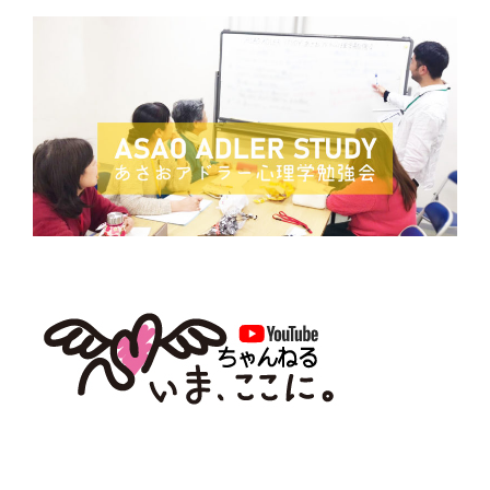
ず
流館やまゆり」で行われたASAO ADLER STUDY あさ
k
職
おアドラー心理学勉強会の2月2回目でした。今回も内容
が
を少し振り返ってみようと思います。
定
ま
“第
続きを読む
り
4
ま
F
T
L
H
共
回
せ
あ
a
w
i
a
有
ん』”
さ
c
i
n
t
の
お
e
t
e
e
ア
b
t
n
ド
ラ
o
e
a
ー
2月6日は小田急線新百合ヶ丘駅最寄りの「麻生市民交流
o
r
心
館やまゆり」で行われたASAO ADLER STUDY あさお
k
理
アドラー心理学勉強会の2月1回目でした。今回も内容を
学
少し振り返ってみようと思います
勉
強
“第
続きを読む