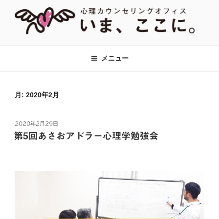
コ
ン
テ
ン
【あがり症・HSP・アダルトチルド
神奈川県川崎市の新百合ヶ丘・百合ヶ丘にて、対人関係のお悩みをはじ
ツ
め、あがり症、社交不安、強迫性障害、アダルトチルドレン、HSPなど
レン(AC)】心理カウンセリングオフ
メニュー
へ
に対して心理カウンセリング・心理療法をおこなっています。全国オン
ィス『いま、ここに。』全国オンラ
ラインでのカウンセリングも対応。
ス
イン対応
キ
月:
2020年2月
ッ
プ
投
2020年2月29日
稿
第5回あさおアドラー心理学勉強会
日: