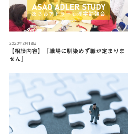
投
2020年2月18日
稿
【相談内容】『職場に馴染めず職が定まりま
日:
せん』
2月も最終日。今回も先日26日に行われた「ASAO
ADLER STUDY あさおアドラー心理学勉強会」の振り
返りをしたいと思います。
“第
続きを読む
5
F
T
L
H
共
回
あ
a
w
i
a
有
さ
c
i
n
t
お
e
t
e
e