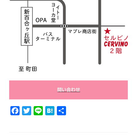
問い合わせ
F
T
L
H
共
a
w
i
a
有
c
i
n
t