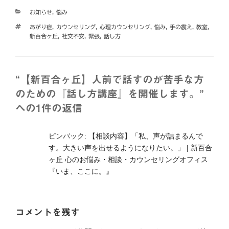
e
t
e
e
カ
お知らせ
,
悩み
b
t
n
テ
タ
あがり症
,
カウンセリング
,
心理カウンセリング
,
悩み
,
手の震え
,
教室
,
ゴ
o
e
a
グ
新百合ヶ丘
,
社交不安
,
緊張
,
話し方
リ
o
r
ー
k
“【新百合ヶ丘】人前で話すのが苦手な方
のための『話し方講座』を開催します。”
への1件の返信
ピンバック:
【相談内容】「私、声が詰まるんで
す。大きい声を出せるようになりたい。」 | 新百合
ヶ丘 心のお悩み・相談・カウンセリングオフィス
『いま、ここに。』
コメントを残す