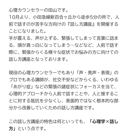
心理カウンセラーの田山です。
10月より、小田急線新百合ヶ丘から徒歩5分の所で、人
前で話すのが苦手な方向けの『話し方講座』を開催する
ことになりました。
手が震える、声が上ずる、緊張してしまって言葉に詰ま
る、頭が真っ白になってしまう…などなど、人前で話す
際に、緊張からくる様々な症状でお悩みの方に向けての
話し方講座となっております。
現役の心理カウンセラーでもあり「声・発声・表現」の
プロでもある講師が、社交不安などからくる、いわゆる
「あがり症」などの緊張の諸症状にフォーカスを当て、
心理的アプローチから人前で話すことや、人と接するこ
とに対する抵抗を少なくし、表面的ではなく根本的な部
分から改善していくための話し方講座です。
この話し方講座の特色は何といっても、
「心理学×話し
方」
という点です。