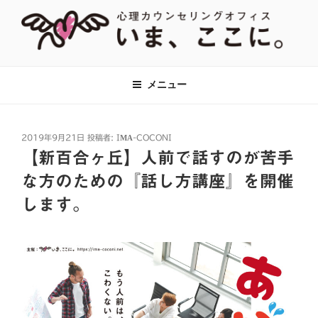
コ
ン
テ
ン
【あがり症・HSP・アダルトチルド
神奈川県川崎市の新百合ヶ丘・百合ヶ丘にて、対人関係のお悩みをはじ
ツ
め、あがり症、社交不安、強迫性障害、アダルトチルドレン、HSPなど
レン(AC)】心理カウンセリングオフ
メニュー
へ
に対して心理カウンセリング・心理療法をおこなっています。全国オン
ィス『いま、ここに。』全国オンラ
ラインでのカウンセリングも対応。
ス
イン対応
キ
投
2019年9月21日
投稿者:
IMA-COCONI
ッ
稿
【新百合ヶ丘】人前で話すのが苦手
プ
日:
な方のための『話し方講座』を開催
します。