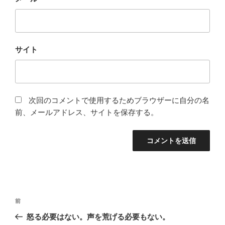
サイト
次回のコメントで使用するためブラウザーに自分の名
前、メールアドレス、サイトを保存する。
投
過
前
稿
去
怒る必要はない。声を荒げる必要もない。
ナ