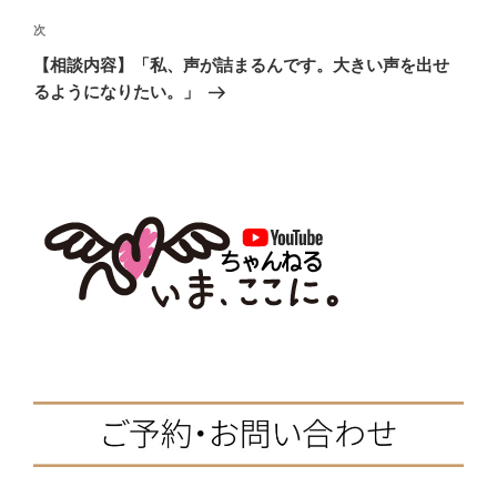
の
ビ
投
次
次
稿
ゲ
の
【相談内容】「私、声が詰まるんです。大きい声を出せ
投
ー
るようになりたい。」
稿
シ
ョ
ン