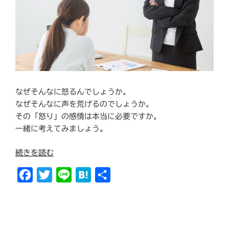
なぜそんなに怒るんでしょうか。
なぜそんなに声を荒げるのでしょうか。
その「怒り」の感情は本当に必要ですか。
一緒に考えてみましょう。
“怒
続きを読む
る
F
T
L
H
共
必
要
a
w
i
a
有
は
c
i
n
t
な
e
t
e
e
い。