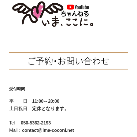
b
t
n
声
を
o
e
a
荒
o
r
げ
k
る
必
要
も
な
い。”
の
受付時間
平 日
11:00～20:00
土日祝日
定休となります。
Tel :
050-5362-2193
Mail：
contact@ima-coconi.net