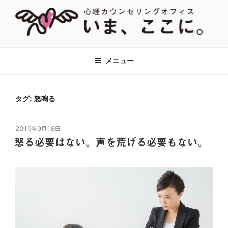
コ
ン
テ
ン
【あがり症・HSP・アダルトチルド
神奈川県川崎市の新百合ヶ丘・百合ヶ丘にて、対人関係のお悩みをはじ
ツ
め、あがり症、社交不安、強迫性障害、アダルトチルドレン、HSPなど
レン(AC)】心理カウンセリングオフ
メニュー
へ
に対して心理カウンセリング・心理療法をおこなっています。全国オン
ィス『いま、ここに。』全国オンラ
ラインでのカウンセリングも対応。
ス
イン対応
キ
タグ:
怒鳴る
ッ
プ
投
2019年9月18日
稿
怒る必要はない。声を荒げる必要もない。
日: