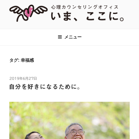
コ
ン
テ
ン
【あがり症・HSP・アダルトチルド
神奈川県川崎市の新百合ヶ丘・百合ヶ丘にて、対人関係のお悩みをはじ
ツ
め、あがり症、社交不安、強迫性障害、アダルトチルドレン、HSPなど
レン(AC)】心理カウンセリングオフ
メニュー
へ
に対して心理カウンセリング・心理療法をおこなっています。全国オン
ィス『いま、ここに。』全国オンラ
ラインでのカウンセリングも対応。
ス
イン対応
キ
タグ:
幸福感
ッ
プ
投
2019年6月27日
稿
自分を好きになるために。
日: