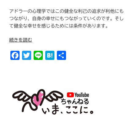
アドラーの心理学ではこの健全な利己の追求が利他にも
つながり、自身の幸せにもつながっていくのです。そし
て健全な幸せを感じるためには条件があります。
“自
続きを読む
分
を
F
T
L
H
共
好
a
w
i
a
有
き
c
i
n
t
に
e
t
e
e
な
る
b
t
n
た
o
e
a
め
o
r
に。”
k
の