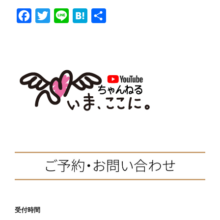
ラ
F
T
L
H
共
ス
で
a
w
i
a
有
問
c
i
n
t
題
e
t
e
e
行
b
t
n
動
を
o
e
a
起
o
r
こ
k
す
子
ど
も
の
5
つ
の
受付時間
作