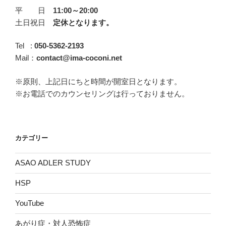
平 日
11:00～20:00
戦
土日祝日
定休となります。
と
対
Tel :
050-5362-2193
処
Mail：
contact@ima-coconi.net
法
～
※原則、上記日にちと時間が開室日となります。
そ
※お電話でのカウンセリングは行っておりません。
の
②『何
と
し
カテゴリー
て
も
ASAO ADLER STUDY
目
立
HSP
っ
YouTube
て
や
あがり症・対人恐怖症