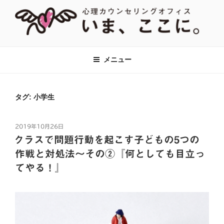
コ
ン
テ
ン
【あがり症・HSP・アダルトチルド
神奈川県川崎市の新百合ヶ丘・百合ヶ丘にて、対人関係のお悩みをはじ
ツ
め、あがり症、社交不安、強迫性障害、アダルトチルドレン、HSPなど
レン(AC)】心理カウンセリングオフ
メニュー
へ
に対して心理カウンセリング・心理療法をおこなっています。全国オン
ィス『いま、ここに。』全国オンラ
ラインでのカウンセリングも対応。
ス
イン対応
キ
タグ:
小学生
ッ
プ
投
2019年10月26日
稿
クラスで問題行動を起こす子どもの5つの
日:
作戦と対処法～その②『何としても目立っ
てやる！』