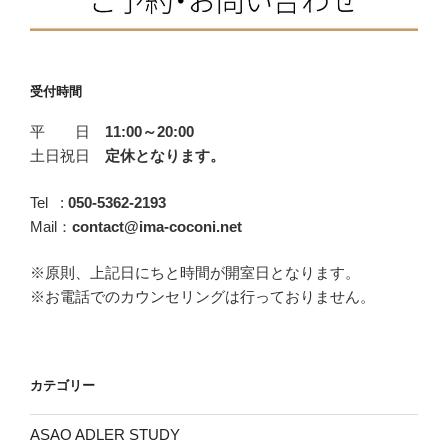
れ
な
い
あ
受付時間
な
平 日
11:00～20:00
た
土日祝日
定休となります。
へ。”
の
Tel :
050-5362-2193
Mail：
contact@ima-coconi.net
※原則、上記日にちと時間が開室日となります。
※お電話でのカウンセリングは行っておりません。
カテゴリー
ASAO ADLER STUDY