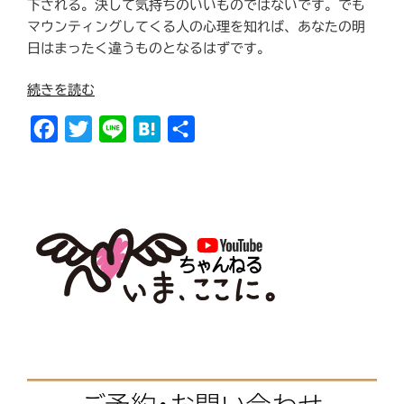
下される。決して気持ちのいいものではないです。でも
マウンティングしてくる人の心理を知れば、あなたの明
日はまったく違うものとなるはずです。
“マ
続きを読む
ウ
F
T
L
H
共
ン
テ
a
w
i
a
有
ィ
c
i
n
t
ン
e
t
e
e
グ
b
t
n
さ
れ
o
e
a
る
o
r
の
k
が
耐
え
ら