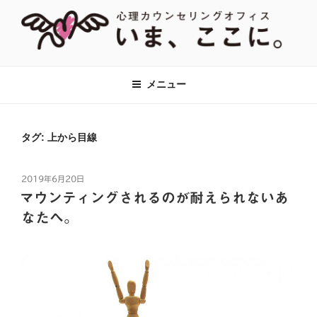
コ
ン
テ
ン
【あがり症・HSP・アダルトチルド
神奈川県川崎市の新百合ヶ丘・百合ヶ丘にて、対人関係のお悩みをはじ
ツ
め、あがり症、社交不安、強迫性障害、アダルトチルドレン、HSPなど
レン(AC)】心理カウンセリングオフ
メニュー
へ
に対して心理カウンセリング・心理療法をおこなっています。全国オン
ィス『いま、ここに。』全国オンラ
ラインでのカウンセリングも対応。
ス
イン対応
キ
タグ:
上から目線
ッ
プ
投
2019年6月20日
稿
マウンティングされるのが耐えられないあ
日:
なたへ。