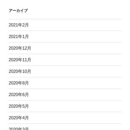
実は与えていない話し方や
なものかを感じていただくと良いかもしれませんね。
アーカイブ
コミュニケーションは、
何はともあれ、気になることあれば気軽にご連絡くださ
2021年2月
い。
大抵、拗れていきます。
思い悩まず、まずは行動を起こす。
2021年1月
これが一番です。
★相手に断る余地を残す
2020年12月
みなさまからのご連絡お待ちしております。
そして、
2020年11月
伝えたいことがあるなら、
2020年10月
初回メール相談無料
2020年8月
★素直に伝える
F
T
L
H
共
2020年6月
これってとても大事。
a
w
i
a
有
2020年5月
c
i
n
t
そんなことを改めて思った
2020年4月
e
t
e
e
午後のひと時でした。
b
t
n
2020年3月