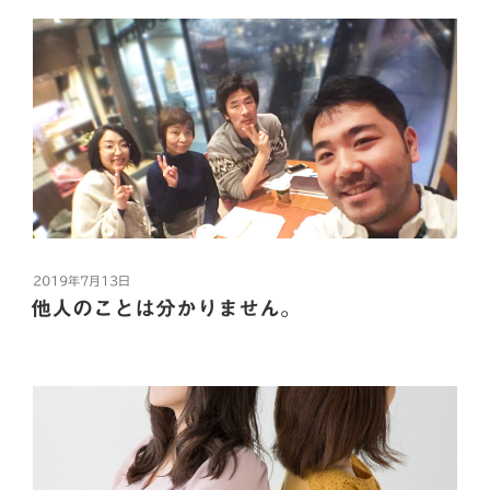
対
o
e
a
す。
ということは、
自分の都合の良いように解釈した
窮屈なのが苦手で、
じ
無視されている状態では何も前に進みませんね。何とか
o
r
自分の思い込みなんです。
ゃ
その状況を打開するための考え方をアドラー心理学のお
何も言わず、
k
あまり混んでいない時とかは
な
話しを交えながら解説していきます。
言うこと聞いて、
これはもう古代ギリシャの時代から、
い。”
ニコニコしているってことだ。
先人たちがずーっと今の時代まで言ってきたことです。
カウンター席を勧められても
の
“無
続きを読む
視
コミュニケーションの悪循環に
人は世界をありのままに見ることはできない。
「テーブル席でも良いですか？」
F
T
L
H
共
し
陥ってしまう要因の一つとして、
て
a
w
i
a
有
だから私たちは、
と聞き返すことがよくあります。
く
===============
c
i
n
t
言葉でお話をしないといけません。
る
伝えたい思いと
とはいえ聞いた上で、それでも
e
t
e
e
投
2019年7月13日
人
実際にしている行動が
そうしないと何も伝わらない。
稿
他人のことは分かりません。
b
t
n
の
一致していない
日:
「カウンター席で」と言われたら
心
o
e
a
===============
伝わっても、
理
相手は誤解するかもしれない。
o
r
素直に引き下がって
先日1月18日に西新宿で行われたアドラー心理学の交流
と
ということは多々あります。
会が無事終了いたしました。
k
対
だからより正確に伝えるために、
カウンター席に座ります。
ご参加くださったみなさま、ありがとうございました。
例えば、
処
「上手な伝え方」をしたいんです。
本当は好きなのに、
法。”
何が言いたいかって、
この交流会シリーズはミレニアム株式会社のカウンセリ