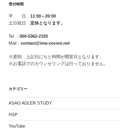
e
t
e
e
お店さんの課題ですから、
行き先を変えることができる。
受付時間
に生きているわけです。主観の世界というのは自分に対
分
自分の気持ちを上手に伝えて、
b
t
n
する理想であったり、自分や世界のあり方などの自分が
か
平 日
11:00～20:00
お好きになさったら良いと思うんだけど、
もっとも、
相手との関係性をより素敵なものに
生きてくる中で構築された自分の価値観や自分ルールの
り
o
e
a
土日祝日
定休となります。
次にぶち当たる問題は、
していってくださったら、
世界ですね。外からの情報を自分の価値観や自分ルール
ま
o
r
私が何か人に声をかける時は
私はとても嬉しく思います。
というフィルターを通して取り込んでいるわけです。
せ
Tel :
050-5362-2193
「そうでもしないと自分は受け入れてもらえない」
k
ん。”
Mail：
contact@ima-coconi.net
この辺かなり気を使って
さぁ！
つまり例えば目の前にある「赤いリンゴ」というのは自
の
という自分の中にある、
今日から「わたしメッセージ」！
分のフィルターを通すと、「昔から大好きでたまらない
※原則、上記日にちと時間が開室日となります。
言葉を選んでいきたいなって思うんです。
自分に対するルールの条文と
大好物のリンゴ」であったり「美味しくなさそうで今は
※お電話でのカウンセリングは行っておりません。
向き合うことになってくるんだけどね。
あまり食べたくないリンゴ」だったりする。これをアド
「お願い」は、あくまで「お願い」。
ラーは「意味づけ」と言っていました。目の前にある客
大切な人やよく関わる人との
観的な事実や現象というのは、そのまま純粋な形で自分
「お願い」された相手が
コミュニケーションが
は認識することができなくて、必ず私的な意味づけがさ
カテゴリー
F
T
L
H
共
悪循環に陥ってるなぁと思う方は、
れて解釈すると考えたいんです。
それをするか、しないかは、
a
w
i
a
有
ASAO ADLER STUDY
ぜひ自分の気持ちと行動、
c
i
n
t
だから普段自分が当たり前に思っている事や、常識と思
相手に選ぶ権利があると思うし、
一致してるか確認してみてください。
HSP
っている事って、実は客観的な事実ではなくて、自分の
e
t
e
e
フィルターを通して解釈した思い込みだったり意見にす
そういう文法だと思う。
b
t
n
YouTube
ぎないんです。