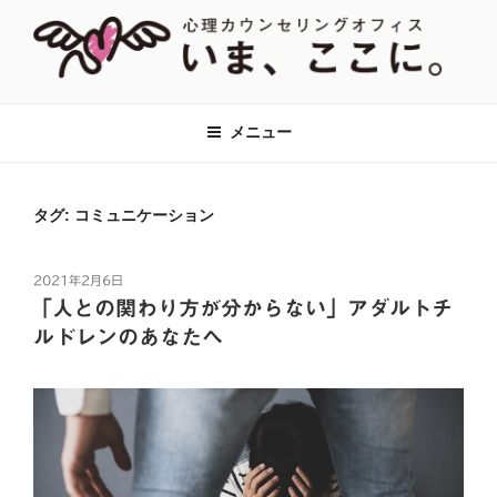
コ
ン
テ
ン
【あがり症・HSP・アダルトチルド
神奈川県川崎市の新百合ヶ丘・百合ヶ丘にて、対人関係のお悩みをはじ
ツ
め、あがり症、社交不安、強迫性障害、アダルトチルドレン、HSPなど
レン(AC)】心理カウンセリングオフ
メニュー
へ
に対して心理カウンセリング・心理療法をおこなっています。全国オン
ィス『いま、ここに。』全国オンラ
ラインでのカウンセリングも対応。
ス
イン対応
キ
タグ:
コミュニケーション
ッ
プ
投
2021年2月6日
稿
「人との関わり方が分からない」アダルトチ
日:
ルドレンのあなたへ