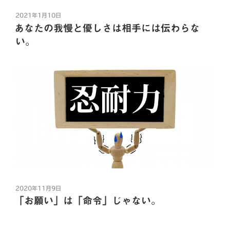
関
a
w
i
a
有
投
2021年1月10日
わ
c
i
n
t
稿
あなたの我慢と優しさは相手には伝わらな
り
日:
e
t
e
e
い。
方
コチラのブログは、
b
t
n
が
心理カウンセラー田山のメルマガ
分
o
e
a
【Admagaアドマガ】にて配信中です。
か
購読はコチラから。
o
r
ら
http://ima-coconi.net/admaga/
k
な
い」
前回、
ア
「上手な伝え方」について
ダ
お話をしましたね。
ル
ト
「わたしメッセージ」ってやつだ！
チ
投
2020年11月9日
今回は、
ル
稿
「お願い」は「命令」じゃない。
この「わたしメッセージ」を使う上で、
ド
日:
必要になってくるマインドをお話しします。
レ
ン