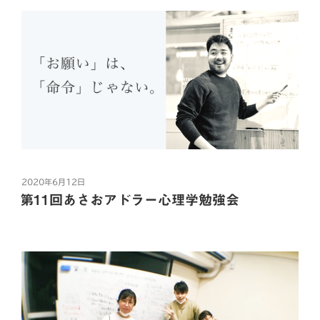
ーーーーーーーーーーーー
このマインドを知っておかないと、
の
むしろ余計に悪循環に陥ってしまったり。
あ
現在、
な
2021年1月の体験セッション枠が
だからしっかり
た
応募可能です。
今日お話しするマインドを頭に入れながら、
へ”
「わたしメッセージ」を使ってみてください！
の
各月3名までは体験セッションが
特別価格となります。
さて、
必要になる「前提マインド」とは…
今月はあと【2名分】枠が空いております。
お早めにご応募ください。
こんにちは。
それはですね、
投
2020年6月12日
稿
第11回あさおアドラー心理学勉強会
日:
ーーーーーーーーーーーー
心理カウンセラーの田山夢人です。
①相手を操作するためじゃない
②相手が期待通りの反応するとは限らない
田山夢人の無料メルマガ
今日お昼を食べに入ったお店で
【Admagaアドマガ】はコチラ
この2点。
こんなことがありました。
対人関係の悪循環を断ち切る
詳しく解説しますね。
アドラー心理学の田山です。
私は1人でしたから、