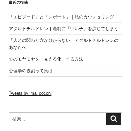
最近の投稿
相手が自分の意図しない
このシリーズの交流会はこれからも継続していきますの
「エピソード」と「レポート」｜私のカウンセリング
で、機会あればぜひ気軽にお話しお聞かせくださいね。
選択をしても受け入れる覚悟を
アダルトチルドレン｜過剰に「いい子」を演じてしまう
持ちたいなって思うんです。
「人との関わり方が分からない」アダルトチルドレンの
｜今後の予定
あなたへ
それは自分が
私の活動としては主に3つありまして、①カウンセリン
心のモヤモヤを「見える化」する方法
グ、②交流会・セミナー、③勉強会です。
「お願い」と捉えられる
心理学の役割って実は…
カウンセリングは日常的に行っておりまして、②の交流
口調、言葉、コミュニケーションを選んだから。
会は今のところ2月13日に小田急線百合ヶ丘駅すぐの
haru+さんの方で10時30分より2時間を予定しており
これは人間関係をよくする
Tweets by ima_coconi
ます。③の勉強会は1月23日が初回ということで、そこ
から毎月2～3回ペースで麻生市民交流館「やまゆり」と
考え方でもあるんです。
いう会場で開催していきます。
検
検
相手に選択肢を与えているようで
索
いきなりカウンセリングのハードルが高いという方は、
索:
交流会やセミナー、勉強会などでアドラー心理学がどん