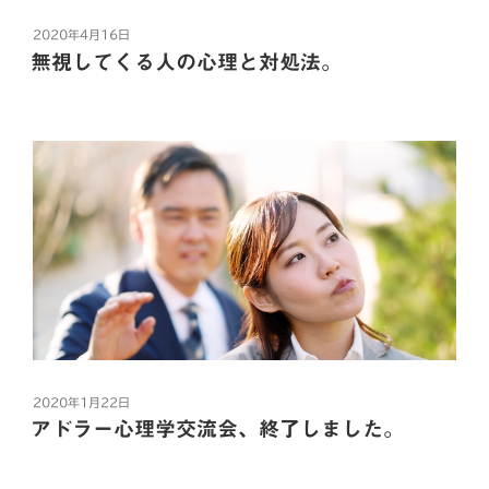
あ
a
w
i
a
有
「1名様ですか？カウンター席にお願いできますか？」
この「わたしメッセージ」の目的を
さ
「優しさで我慢している」
c
i
n
t
投
2020年4月16日
相手を動かすために使おうとしないこと。
お
稿
と声がけをしたのですが、
無視してくる人の心理と対処法。
e
t
e
e
日:
ア
というあなたの気持ちや行動は、
これがとても大切。
突然ですがみなさん、ちゃんと言い訳していますかね？
b
t
n
ド
お客さんは2人がけの
相手には伝わりません。
ラ
o
e
a
そしてどうしてこんなに
のっけから「ん？」となりそうな始まりですが、今日お
テーブル席に座ったんです。
ー
相手から見たら、
o
r
「上手な伝え方」のお話をしているかというと、
話ししようと思うテーマは「言い訳をするな」というこ
心
k
の暗黙の掟というか、社会に流れる雰囲気についてで
そこですかさず店員さんが、
理
・この人は意見がないんだ
わたしたち日本人は、
す。
学
・自分は何をしてもいいんだ
「察する」とか「我慢」が
「カウンター席でお願いできますか？」
勉
・相手は何でも言うことを聞く
美徳な文化な部分もありますね。
“「言
続きを読む
強
・わがままを言っても許される
い
と再度声がけをして、
会”
F
T
L
H
共
でもそれだと上手くいかないんです。
訳
の
相手の目には
す
a
w
i
a
有
お客さんは渋々と
そんな都合のいい人に
テレパシーはないですから。
る
c
i
n
t
映ってるかもしれません。
投
2020年1月22日
な」
カウンター席に移りました。
稿
e
t
e
e
アドラー心理学交流会、終了しました。
「相手はきっとこうだ」ってのは絶対じゃない。
は
日:
だって、
b
t
n
私もね、
絶
今回のテーマは「無視してくる人の心理と対処法」で
「優しさで我慢している」
必ず自分のフィルターを通して、