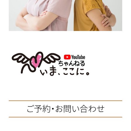
相手に冷たく接してしまう、とかね。
の
これは相手を動かすのではなく、
ングオフィス『ライフファクトリー』さん主催のもと開
自分の気持ちを
この声がけの仕方は
催させていただいております。こういった機会をセッテ
これって、
正確に相手に伝えるためにする。
ィングしていただいて感謝です。
相手からしたら
「お願い」ではなくて、
「嫌われているんだな」って思うでしょ？
期待通りの返しがなくてOKなんです。
さて、今回の内容はアドラー心理学で考える「上手な気
「命令」だなって思うんです。
持ちの伝え方＆受け取り方」にフォーカスした内容でワ
それと同じことを、
伝えることが大事。
ークなどをしていきました。
無意識にしてるかもしれません。
別にお店の人に
たとえその時に、
「なんでわかってくれないの!?」
コミュニケーションをとる上で、例えば言い合いや喧嘩
だからまずは、
相手が受け取ってなさそうでも、
その言い方がいけないとか、
そんなことを言われても、自分を責めることはありませ
になる時って傾向があるんです。それらは主に「言い
自分のコミュニケーションの
期待通りの反応が来なくても、
ん。
方」でもあるんですが、それ以前に自分の思っている事
パターンをちゃんと
その言い方はやめるべきだとか、
人の考えていることは分かりようがありません。
は真実か？というところが抜け落ちていることが多いん
理解しておきたいですね。
ちゃんと相手の無意識だったり、
です。
そんなことは思ってないんです。
潜在意識は覚えててくれます。
“他
続きを読む
理解して意識できれば、
人
自分の中に選択肢がうまれる。
どんな声がけをするか、
だから、
F
T
L
H
共
の
｜主観的な意味づけがされた世界
相手がどんな反応かは関係なくて、
こ
a
w
i
a
有
選択肢ができれば、
どんな言葉を使うかは、
アドラー心理学では「認知論」と言ったりしますが、こ
と
c
i
n
t
その先のコミュニケーションの
伝えることが大事なの。
れはどういうことかというと、人はそれぞれ主観の世界
は