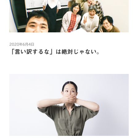
まずそもそも、
相手によく思ってもらいたい。
店員さんが、
この「わたしメッセージ」というのは、
相手にとって良い人でいたい。
相手を自分の思い通りにするための
相手から嫌われたくない。
「お好きなカウンター席にどうぞ」
話し方ではありません。
自分のことを好きでいてもらいたい。
と声をかけてくださり、
あくまで、
投
2020年6月4日
そんな理由から、
自分の気持ちの上手な主張の仕方。
稿
「言い訳するな」は絶対じゃない。
(あ、誘導的な声がけをしてるなぁ)
日:
優しさと思って
確かに拗れにくくはなるんだけど、
と思いながら
いつも相手の言うことを
相手が期待通りの反応をくれるかは分かりません。
カウンセラーの田山です。
優先していませんか？
昨日は自粛明け一回目のあさおアドラー心理学勉強会が
1人カウンター席に座りました。笑
だってそれは相手の課題だから。
ありました。久々にみなさんにお会いできてとても嬉し
我慢して我慢して、
かったです。みんな元気そうでよかった！今日は振り返
私の後にまたお客さんが来まして、
相手をいつも優先し、
上手に自分の気持ちを伝えた。
りをしていこうかなと思います。
自分はいつも後回し。
それを相手がどう受けて、
その人も1人だった。
どんな反応をするのかは、
“第
続きを読む
これはね、
まったくもって相手次第です。
11
店員さんが、
コミュニケーションの悪循環に
F
T
L
H
共
回
陥りやすいパターンのひとつです。
だから、