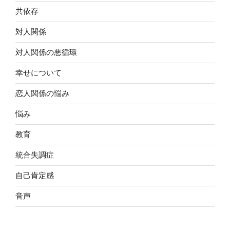
共依存
言われてるとするでしょ？
｜終了後はカウンセリングも
対人関係
終了後は、参加者の方も少し残られて盛り上がったもん
それに対して、
で1時間くらいお話ししてしまいましたね。笑
対人関係の悪循環
「やめてもらえますか？」
私やみなさんの時間が許せば、終了後はお話をお聞きす
幸せについて
ることも多々。せっかくお会いできたんですから、私の
これじゃ伝わらないんです。
恋人関係の悩み
持っている知識や考え方が少しでも役に立つのならどん
どん提供させていただきます。
やめて欲しいなら、
悩み
複数いらっしゃる場合は、みなさんでお話を聞くのもと
「やめてください」
教育
てもいいことだと思っているんです。同じような悩みだ
なんです。
統合失調症
ったり、ある人の解決策が自分にも使えたり、アドラー
心理学に興味がある他の人がどんな解決策を思いつくの
自己肯定感
どうしても弱め言葉として
かなど、持ち帰れることはとてもたくさんあるように感
じます。そして何より安心するし、心強いんです。辛い
音声
「お願い口調」を使うのなら、
のは私だけじゃないんだな！と仲間がいることに気が付
ける。立ち向かおうとしている仲間がいることにとても
断られることもあるし、
勇気をもらえるんです。