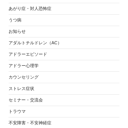
o
e
a
だから私の意見としては、
あがり症・対人恐怖症
o
r
このことをしっかりと理解できている人同士だとコミュ
ニケーションは円滑に進むのですが、そうでないとトラ
うつ病
F
T
L
H
共
k
お客さんにカウンター席に
ブルが起きやすかったりします。
a
w
i
a
有
お知らせ
座って欲しい時、私なら、
c
i
n
t
なぜかというと、自分の思っていることが「事実」と思
アダルトチルドレン（AC）
e
t
e
e
っているから。「真実」と思っているから。もっと言え
「カウンター席をご利用ください」
とか
ば「自分が正しくて、相手が間違っている」と思ってい
アドラーエピソード
b
t
n
るから。
あらかじめ入店の際に、
o
e
a
アドラー心理学
o
r
だからまず自分の伝えたい気持ちは「意見」であると思
「1名様でのご利用の場合はカウンター席でのご案内にな
カウンセリング
いたいんです。
k
っておりますがよろしいですか？」
とか
相手が言ってくることも、ひとまず「意見」と思ってお
ストレス症状
きたいんです。
そもそも事前に確認を取りたいなって。
セミナー・交流会
そんなことを理解して、自分に落とし込み、実践的にど
これ例えば、
トラウマ
う使っていくかを学んでいくのが今回の交流会でした。
職場の人から毎日嫌なことを
不安障害・不安神経症