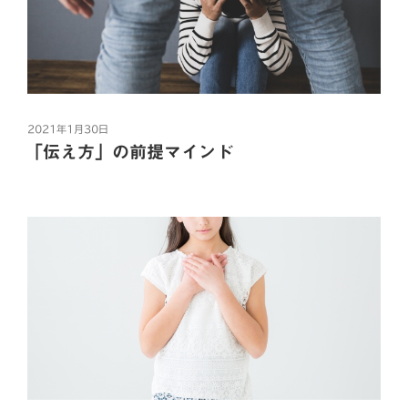
投
2021年1月30日
稿
「伝え方」の前提マインド
日:
家を出てから、
社会に出てから、
人とのコミュニケーションが上手くいかない、
人とどう付き合っていいか分からない。
いつも上手くいかずに人間関係が
こじれてしまっていませんか？
“「人
続きを読む
と
F
T
L
H
共
の