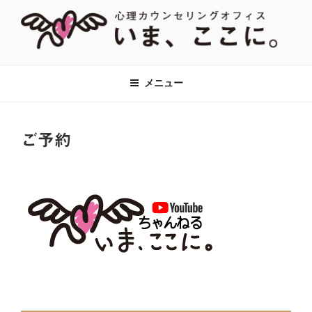
コ
ン
テ
ン
【あがり症・HSP・アダルトチルド
神奈川県川崎市の新百合ヶ丘・百合ヶ丘にて、対人関係のお悩みをはじ
ツ
め、あがり症、社交不安、強迫性障害、アダルトチルドレン、HSPなど
レン(AC)】心理カウンセリングオフ
メニュー
へ
に対して心理カウンセリング・心理療法をおこなっています。全国オン
ィス『いま、ここに。』全国オンラ
ラインでのカウンセリングも対応。
ス
イン対応
キ
ご予約
ッ
プ