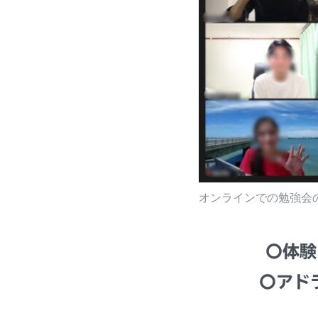
オンラインでの勉強会
〇体
〇アド