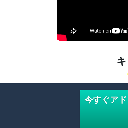
キ
今すぐアド