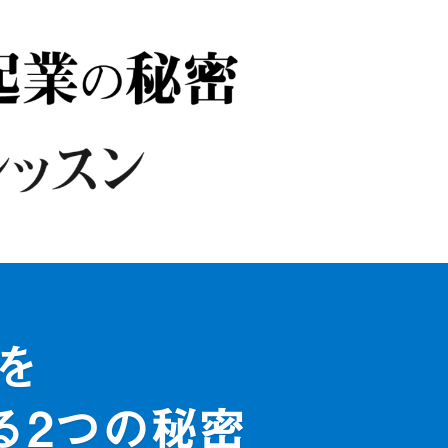
を
る2つの秘密