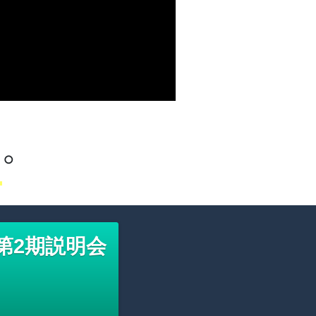
た。
。
第2期説明会